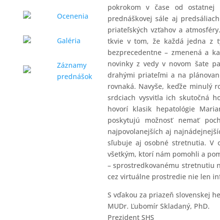
pokrokom v čase od ostatnej k
Ocenenia
prednáškovej sále aj predsáliach 
priateľských vzťahov a atmosfér
Galéria
tkvie v tom, že každá jedna z 
bezprecedentne – zmenená a kaž
novinky z vedy v novom šate pa
Záznamy
drahými priateľmi a na plánovani
prednášok
rovnaká. Navyše, keďže minulý r
srdciach vysvitla ich skutočná 
hovorí klasik hepatológie Mari
poskytujú možnosť nemať pochy
najpovolanejších aj najnádejnejší
sľubuje aj osobné stretnutia. V
všetkým, ktorí nám pomohli a pom
– sprostredkovanému stretnutiu n
cez virtuálne prostredie nie len inf
S vďakou za priazeň slovenskej he
MUDr. Ľubomír Skladaný, PhD.
Prezident SHS