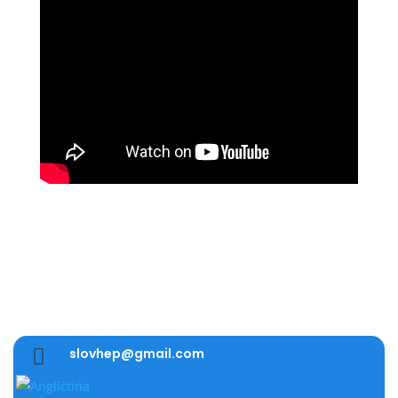

slovhep@gmail.com