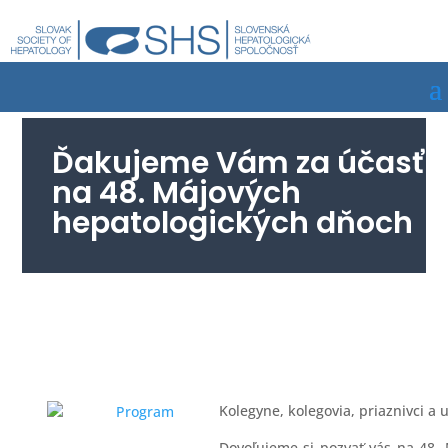
Ďakujeme Vám za účasť
na 48. Májových
hepatologických dňoch
Kolegyne, kolegovia, priaznivci a 
Program
Dovoľujeme si pozvať vás na 48