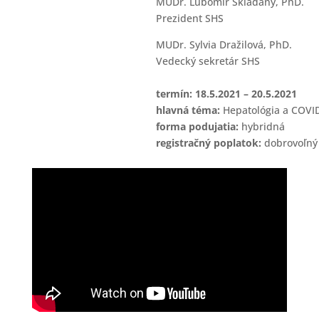
MUDr. Ľubomír Skladaný, PhD.
Prezident SHS
MUDr. Sylvia Dražilová, PhD.
Vedecký sekretár SHS
termín: 18.5.2021 – 20.5.2021
hlavná téma:
Hepatológia a COVID
forma podujatia:
hybridná
registračný poplatok:
dobrovoľný