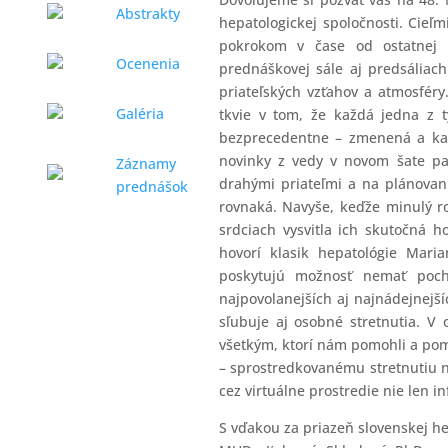
Abstrakty
hepatologickej spoločnosti. Cieľ
pokrokom v čase od ostatnej k
Ocenenia
prednáškovej sále aj predsáliach 
priateľských vzťahov a atmosfér
Galéria
tkvie v tom, že každá jedna z 
bezprecedentne – zmenená a kaž
novinky z vedy v novom šate pa
Záznamy
drahými priateľmi a na plánovani
prednášok
rovnaká. Navyše, keďže minulý r
srdciach vysvitla ich skutočná 
hovorí klasik hepatológie Mari
poskytujú možnosť nemať pochy
najpovolanejších aj najnádejnejší
sľubuje aj osobné stretnutia. V
všetkým, ktorí nám pomohli a pom
– sprostredkovanému stretnutiu n
cez virtuálne prostredie nie len inf
S vďakou za priazeň slovenskej he