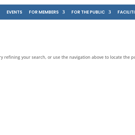
EVENTS
FOR MEMBERS
FOR THE PUBLIC
FACILITI
 refining your search, or use the navigation above to locate the p