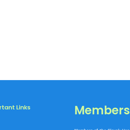
Membersh
tant Links