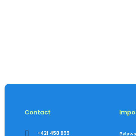
Contact
Impor

+421 458 855
Bylaws